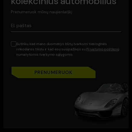
kolekcinius automobilius
Prenumeruok mūsų naujienlaiškį
El. paštas
Sutinku, kad mano duomenys būtų tvarkomi tiesioginės
rinkodaros tikslu ir kad esu susipažinęs su
Privatumo politikoje
numatytomis tvarkymo sąlygomis
PRENUMERUOK