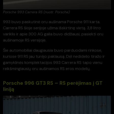
Porsche 993 Carrera RS (nuotr. Porsche)
993 buvo paskutinė oru aušinama Porsche 911 karta.
Carrera RS šioje serijoje užima išskirtinę vietą. 3,8 litro
variklis ir apie 300 AG galia buvo didžiausi, pasiekti oru
aušinamoje RS versijoje.
Šie automobiliai daugiausia buvo parduodami rinkose,
kuriose 911 RS jau turėjo paklausą. Dėl nedidelio tiražo ir
gamyklinės komplektacijos 993 Carrera RS tapo vienu
reikšmingiausių oru aušinamos RS eros modelių.
Porsche 996 GT3 RS – RS perėjimas į GT
liniją