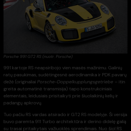
Porsche 991 GT2 RS (nuotr. Porsche)
991 kartoje RS neapsiribojo vien masės mažinimu. Galinių
ratų pasukimas, sudėtingesnė aerodinamika ir PDK pavarų
dežė (originaliai
Porsche-Doppelkupplungsgetriebe
– itin
greita automatinė transmisija) tapo konstrukciniais
elementais, leidusiais prisitaikyti prie šiuolaikinių kelių ir
padangų apkrovų.
Tuo pačiu RS vardas atsirado ir GT2 RS modelyje. Ši versija
buvo paremta 911 Turbo architektūra ir derino didelę galią
su trasai pritaikytais važiuoklės sprendimais. Nuo šiol RS