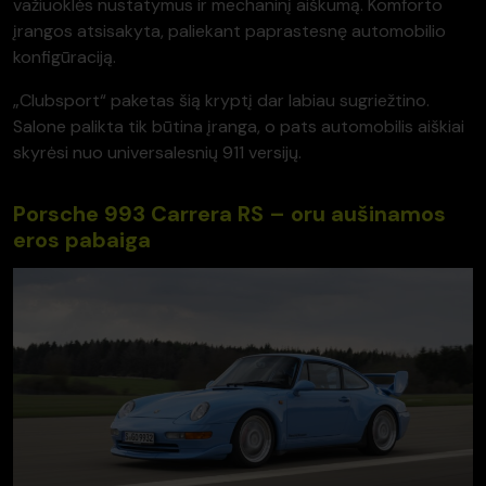
važiuoklės nustatymus ir mechaninį aiškumą. Komforto
įrangos atsisakyta, paliekant paprastesnę automobilio
konfigūraciją.
„Clubsport“ paketas šią kryptį dar labiau sugriežtino.
Salone palikta tik būtina įranga, o pats automobilis aiškiai
skyrėsi nuo universalesnių 911 versijų.
Porsche 993 Carrera RS – oru aušinamos
eros pabaiga