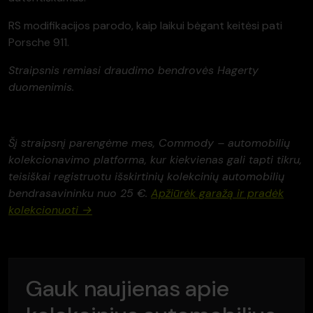
RS modifikacijos parodo, kaip laikui bėgant keitėsi pati
Porsche 911.
Straipsnis remiasi draudimo bendrovės Hagerty
duomenimis.
Šį straipsnį parengėme mes, Commody – automobilių
kolekcionavimo platforma, kur kiekvienas gali tapti tikru,
teisiškai registruotu išskirtinių kolekcinių automobilių
bendrasavininku nuo 25 €.
Apžiūrėk garažą ir pradėk
kolekcionuoti →
Gauk naujienas apie