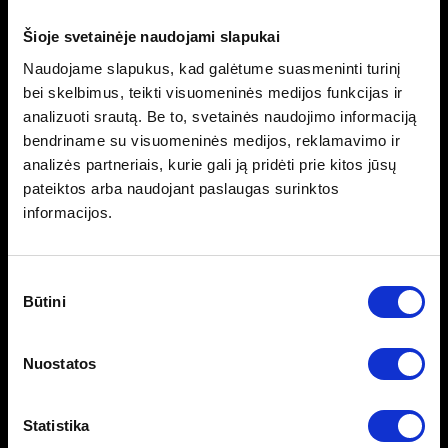
Šioje svetainėje naudojami slapukai
Šioje kartoje RS reiškė visą automobilio paruošimą
važiavimui trasoje. Važiuoklė, stabdžiai ir aušinimas buvo
Naudojame slapukus, kad galėtume suasmeninti turinį
derinami kaip viena sistema, skirta nuosekliam važiavimui
bei skelbimus, teikti visuomeninės medijos funkcijas ir
didelėmis apkrovomis.
analizuoti srautą. Be to, svetainės naudojimo informaciją
bendriname su visuomeninės medijos, reklamavimo ir
Porsche 997 GT3 RS ir RS 4.0 – didžiausio
analizės partneriais, kurie gali ją pridėti prie kitos jūsų
darbinio tūrio riba
pateiktos arba naudojant paslaugas surinktos
informacijos.
Sutikimo
Būtini
pasirinkimas
Nuostatos
Statistika