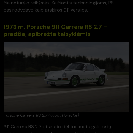
čia neturėjo reikšmės. Keičiantis technologijoms, RS
pasirodydavo kaip atskiros 911 versijos.
1973 m. Porsche 911 Carrera RS 2.7 –
pradžia, apibrėžta taisyklėmis
Porsche Carrera RS 2.7 (nuotr. Porsche)
911 Carrera RS 2.7 atsirado dėl tuo metu galiojusių