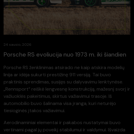
24 sausio, 2026
Porsche RS evoliucija nuo 1973 m. iki šiandien
Porsche RS ženklinimas atsirado ne kaip atskira modelių
linija ar idėja sukurti prestižinę 911 versiją. Tai buvo
praktinis sprendimas, susijęs su dalyvavimu lenktynėse.
„Rennsport“ reiškė lengvesnę konstrukciją, mažesnį svorį ir
važiuoklės pakeitimus, skirtus važiavimui trasoje. Iš
automobilio buvo šalinama visa įranga, kuri neturėjo
tiesioginės įtakos važiavimui.
Aerodinaminiai elementai ir pakabos nustatymai buvo
vertinami pagal jų poveikį stabilumui ir valdymui. Išvaizda