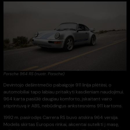
Porsche 964 RS (nuotr. Porsche)
Devintojo dešimtmečio pabaigoje 911 linija plėtėsi, o
automobiliai tapo labiau pritaikyti kasdieniam naudojimui.
964 karta pasiūlė daugiau komforto, įskaitant vairo
stiprintuvą ir ABS, nebūdingus ankstesnėms 911 kartoms.
1992 m. pasirodęs Carrera RS buvo atskira 964 versija.
Modelis skirtas Europos rinkai, akcentai sutelkti į masę,