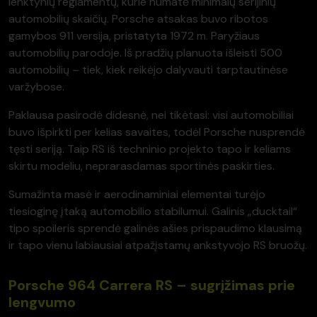
lenktynių reglamentų, kurie numatė minimalų serijinių
automobilių skaičių. Porsche atsakas buvo ribotos
gamybos 911 versija, pristatyta 1972 m. Paryžiaus
automobilių parodoje. Iš pradžių planuota išleisti 500
automobilių – tiek, kiek reikėjo dalyvauti tarptautinėse
varžybose.
Paklausa pasirodė didesnė, nei tikėtasi: visi automobiliai
buvo išpirkti per kelias savaites, todėl Porsche nusprendė
tęsti seriją. Taip RS iš techninio projekto tapo ir keliams
skirtu modeliu, neprarasdamas sportinės paskirties.
Sumažinta masė ir aerodinaminiai elementai turėjo
tiesioginę įtaką automobilio stabilumui. Galinis „ducktail“
tipo spoileris sprendė galinės ašies prispaudimo klausimą
ir tapo vienu labiausiai atpažįstamų ankstyvojo RS bruožų.
Porsche 964 Carrera RS – sugrįžimas prie
lengvumo