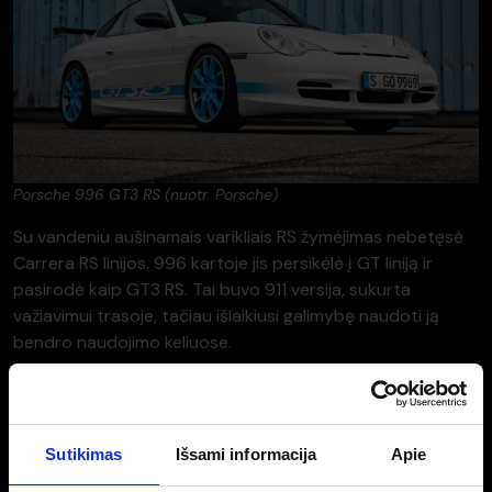
Porsche 996 GT3 RS (nuotr. Porsche)
Su vandeniu aušinamais varikliais RS žymėjimas nebetęsė
Carrera RS linijos. 996 kartoje jis persikėlė į GT liniją ir
pasirodė kaip GT3 RS. Tai buvo 911 versija, sukurta
važiavimui trasoje, tačiau išlaikiusi galimybę naudoti ją
bendro naudojimo keliuose.
996 GT3 RS komplektuotas su šešių cilindrų „Mezger“
architektūros varikliu, kurio konstrukcija kilo iš Porsche
ištvermės lenktynių programų. Šis variklis tapo techniniu
Sutikimas
Išsami informacija
Apie
pagrindu GT modeliams ir atskyrė juos nuo kitų vandeniu
aušinamų 911 versijų.