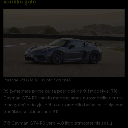
variklio gale
Porsche 718 GT4 RS (nuotr. Porsche)
RS žymėjimas pirmą kartą pasirodė ne 911 modelyje. 718
Cayman GT4 RS variklis montuojamas automobilio centre,
o ne galinėje dalyje, dėl to automobilio balansas ir elgsena
posūkiuose skiriasi nuo 911.
718 Cayman GT4 RS varo 4,0 litro atmosferinis šešių