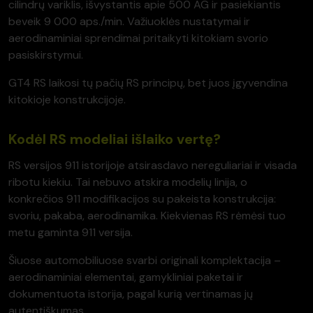
cilindrų variklis, išvystantis apie 500 AG ir pasiekiantis
beveik 9 000 aps./min. Važiuoklės nustatymai ir
aerodinaminiai sprendimai pritaikyti kitokiam svorio
pasiskirstymui.
GT4 RS laikosi tų pačių RS principų, bet juos įgyvendina
kitokioje konstrukcijoje.
Kodėl RS modeliai išlaiko vertę?
RS versijos 911 istorijoje atsirasdavo nereguliariai ir visada
ribotu kiekiu. Tai nebuvo atskira modelių linija, o
konkrečios 911 modifikacijos su pakeista konstrukcija:
svoriu, pakaba, aerodinamika. Kiekvienas RS rėmėsi tuo
metu gaminta 911 versija.
Šiuose automobiliuose svarbi originali komplektacija –
aerodinaminiai elementai, gamykliniai paketai ir
dokumentuota istorija, pagal kurią vertinamas jų
autentiškumas.