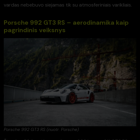
vardas nebebuvo siejamas tik su atmosferiniais varikliais.
Porsche 992 GT3 RS – aerodinamika kaip
pagrindinis veiksnys
Porsche 992 GT3 RS (nuotr. Porsche)