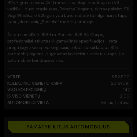
928 - gran turismo (GT) modelis priekyje montuojamu V8
varikliu - buvo drąsiausias „Porsche“ žingsnis, skirtas pakeisti 911.
Visgi 911 išliko, o 928 gamyba buvo nutraukta ir ilgainiui jis tapo
vienu įdomiausių „Porsche“ modelių istorijoje.
Šis puikios būklės 1989 m. Porsche 928 S4 Coupe,
profesionaliai atkurtas iki gamyklinės specifikacijos - reta
proga įsigyti vieną tvarkingiausių tokios specifikacijos 928
automobilį regione. Įsigydamas kolekcinius vienetus, tapsi šio
automobilio bendrasavininku.
VERTĖ
€52,500
KOLEKCINIO VIENETO KAINA
25 €/vnt.
VISO KOLEKCININKŲ
147
IŠ VISO VIENETŲ
2100
AUTOMOBILIO VIETA
Vilnius, Lietuva
PAMATYK KITUS AUTOMOBILIUS