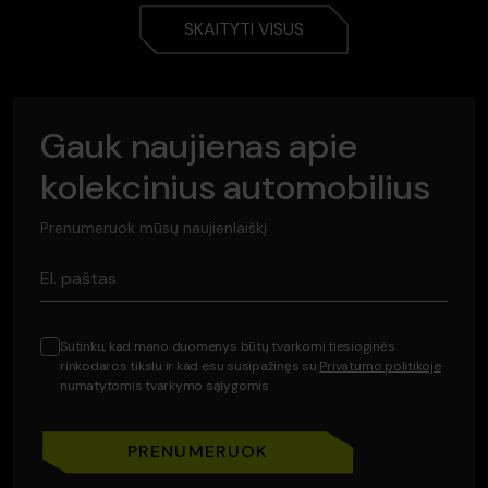
SKAITYTI VISUS
Gauk naujienas apie
kolekcinius automobilius
Prenumeruok mūsų naujienlaiškį
El. paštas
Sutinku, kad mano duomenys būtų tvarkomi tiesioginės
rinkodaros tikslu ir kad esu susipažinęs su
Privatumo politikoje
numatytomis tvarkymo sąlygomis
PRENUMERUOK