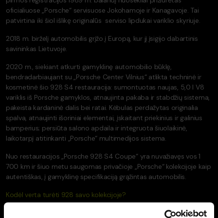
pirmos registracijos 1989 m. balandį nuosekliai prižiūrėtas
oficialiuose „Porsche“ servisuose Jokohamoje ir Kanagavoje. Tai
patvirtina iki šiol išlikę originalūs serviso lipdukai variklio skyriuje.
2018 m. birželį automobilis grįžo į Europą, kur jį įsigijo dabartinis
savininkas Lietuvoje.
2020 m., siekiant atkurti gamyklinę automobilio būklę,
bendradarbiaujant su „Porsche Center Vilnius“ atlikta techninė ir
kosmetinė šio 928 S4 restauracija: sumontuotas naujas, 5,0 l V8
variklis iš Porsche gamyklos, atnaujinta pakaba ir stabdžių sistema,
pakeista kardaninė dalis bei ratai. Kėbulas perdažytas originalia
spalva, atnaujinti išoriniai elementai, įskaitant priekinius ir galinius
bamperius; persiūta salono apdaila ir integruota šiuolaikinė,
laikotarpį atitinkanti „Porsche“ multimedijos sistema.
Nuo restauracijos „Porsche 928 S4 Coupe“ yra nuvažiavęs vos 1
700 km ir šiuo metu saugomas privačioje „Porsche“ kolekcijoje kaip
autentiškas, į gamyklinę specifikaciją grąžintas automobilis.
Kodėl verta turėti 928 savo kolekcijoje?
Šis „Porsche 928 S4 Coupe“ nėra tik dar vienas egzempliorius