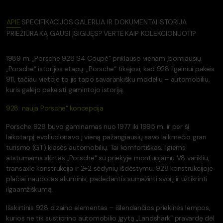
APIE
SPECIFIKACIJOS
GALERIJA IR DOKUMENTAI
ISTORIJA
PRIEŽIŪRA
KĄ GAUSI ĮSIGIJĘS?
VERTĖ
KAIP KOLEKCIONUOTI?
1989 m. „Porsche 928 S4 Coupé“ priklauso vienam įdomiausių
„Porsche“ istorijos etapų. „Porsche“ tikėjosi, kad 928 ilgainiui pakeis
911, tačiau vietoje to jis tapo savarankišku modeliu – automobiliu,
kuris galėjo pakeisti gamintojo istoriją.
928: nauja Porsche“ koncepcija
Porsche 928 buvo gaminamas nuo 1977 iki 1995 m. ir per šį
laikotarpį evoliucionavo į vieną pažangiausių savo laikmečio gran
turismo (GT) klasės automobilių. Tai komfortiškas, ilgiems
atstumams skirtas „Porsche“ su priekyje montuojamu V8 varikliu,
transaxle konstrukcija ir 2+2 sėdynių išdėstymu. 928 konstrukcijoje
plačiai naudotas aliuminis, padedantis sumažinti svorį ir užtikrinti
ilgaamžiškumą.
Išskirtinis 928 dizaino elementas – išlendančios priekinės lempos,
kurios ne tik sustiprino automobilio įgytą „Landshark“ pravardę dėl