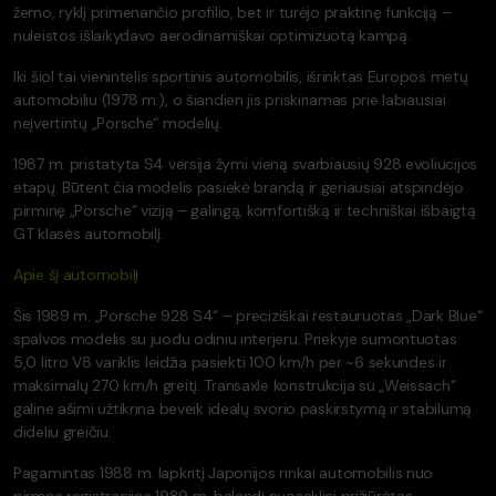
žemo, ryklį primenančio profilio, bet ir turėjo praktinę funkciją –
nuleistos išlaikydavo aerodinamiškai optimizuotą kampą.
Iki šiol tai vienintelis sportinis automobilis, išrinktas Europos metų
automobiliu (1978 m.), o šiandien jis priskiriamas prie labiausiai
neįvertintų „Porsche“ modelių.
1987 m. pristatyta S4 versija žymi vieną svarbiausių 928 evoliucijos
etapų. Būtent čia modelis pasiekė brandą ir geriausiai atspindėjo
pirminę „Porsche“ viziją – galingą, komfortišką ir techniškai išbaigtą
GT klasės automobilį.
Apie šį automobilį
Šis 1989 m. „Porsche 928 S4“ – preciziškai restauruotas „Dark Blue“
spalvos modelis su juodu odiniu interjeru. Priekyje sumontuotas
5,0 litro V8 variklis leidžia pasiekti 100 km/h per ~6 sekundes ir
maksimalų 270 km/h greitį. Transaxle konstrukcija su „Weissach“
galine ašimi užtikrina beveik idealų svorio paskirstymą ir stabilumą
dideliu greičiu.
Pagamintas 1988 m. lapkritį Japonijos rinkai automobilis nuo