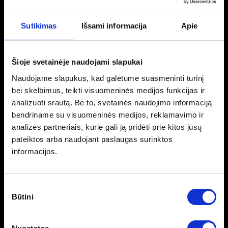
Porsche gamoje. Tai viena drąsiausių „Porsche“ istorijos krypčių –
V8 GT klasės automobilis, sukurtas pagal visiškai kitą logiką nei 911.
Sutikimas
Išsami informacija
Apie
Modelis, kuris galėjo pakeisti „Porsche“ istoriją.
Būtent tokie automobiliai kolekcijai suteikia ne tik vertę, bet ir
prasmę.
Šioje svetainėje naudojami slapukai
Naudojame slapukus, kad galėtume suasmeninti turinį
bei skelbimus, teikti visuomeninės medijos funkcijas ir
Susiję straipsniai
analizuoti srautą. Be to, svetainės naudojimo informaciją
bendriname su visuomeninės medijos, reklamavimo ir
analizės partneriais, kurie gali ją pridėti prie kitos jūsų
pateiktos arba naudojant paslaugas surinktos
informacijos.
Sutikimo
Būtini
pasirinkimas