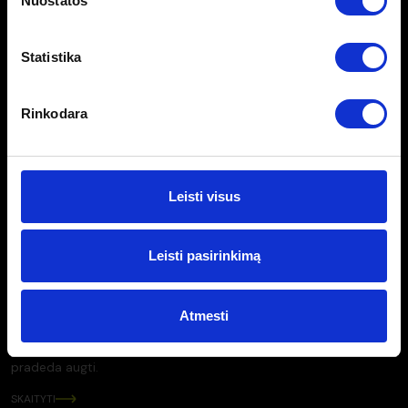
Nuostatos
Statistika
Rinkodara
Leisti visus
RINKOS NAUJIENOS
Leisti pasirinkimą
15 balandžio, 2026
Kolekciniai automobiliai: kaip aistra virsta
išliekamąja verte?
Atmesti
Kolekciniai automobiliai nėra tik transporto priemonė – tai
objektai, kurių vertė bėgant laikui stabilizuojasi ir dažnu atveju
pradeda augti.
SKAITYTI